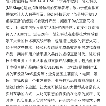
随幻智能科技 MRSTAGE CMO：李英华提到：随幻科技
(MRStage)是虚拟直播领域的变革者与，致力于使虚拟直
播技术让人人触手可及。随幻科技开发了“5分钟开始3D
虚拟直播”的便捷式软硬件产品，颠覆了传统直播间模
式，用小成本的投入享受“大制作”的快感，直接引领直播
跨入了3.0时代。过去20年，随幻科技在虚拟技术领域积
累了大量的技术和实战经验，也碰撞过无数的梦想火花，
如今把这些技术、经验和梦想落地成高效易用的虚拟直播
产品，期待和用户携手进入美好的虚拟直播时代。随幻科
技主营业务：主要从事虚拟直播产品和服务，包括但不限
于虚拟直播产品的研发及SaaS服务、虚拟短视频制作工
具的研发及SaaS服务等；业务范围主要面向：电商、娱
乐、在线教育、企业发布等。业务包括品牌虚拟演播厅和
随随幻空间专业版。让大家可以结合AI大模型或者是真人
实时互动的方式，去访问联想的真实的在北京的展厅，同
时也可以实现真人实时的接待。还会结合企业的需求，去