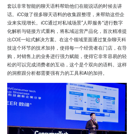
套以非常智能的聊天语料帮助他们在能说话的时候去讲
话。iCC做了很多聊天语料的收集跟整理，来帮助这些企
业来实现增长。iCC通过对私域场景“人即服务”进行数字
化解析与链接方式重构，将私域运营产品化，首次精准提
出COE一站式解决方案。在这个领域里面通过复杂聊天科
技这个环节的技术加持，使得每一个经营者在门店，在导
购，对销售上的业务进行强力赋能，使得它非常容易的轻
松的可以完成消费者的互动，这个是个双向的语料。这样
的洞察跟分析都需要强有力的工具和AI的加持。