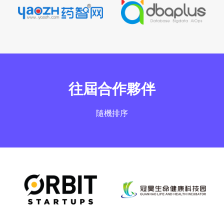
往屆合作夥伴
隨機排序