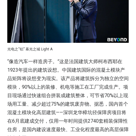
光电之“铝” 幕光之城 Light A
“像造汽车一样造房子。”这是法国建筑大师柯布西耶在
1923年提出的建筑设想。中国建筑国际的混凝土模块产
品矩阵将设想变为现实。该产品将建筑拆分为独立的空间
模块，90%以上的装修、机电等施工在工厂完成生产。项
目现场通过快速组合拼装成建筑整体，可节省70%以上现
场用工量、减少超过75%的建筑废弃物。据悉，国内首个
混凝土模块化高层建筑——深圳龙华樟坑径保障房项目将
在6月底建成交付，仅用一年时间提供2740套精装保障性
住房，是国内建设速度最快、工业化程度最高的高层保障