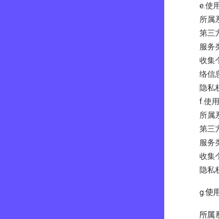
e.使
所属
第三
服务
收集
络信
隐私权政
f.使
所属
第三
服务
收集个
隐私权政
g.
使
所属