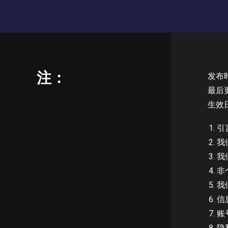
注：
发布时
最后
生效日
引
我
我
非
我
信
账
隐