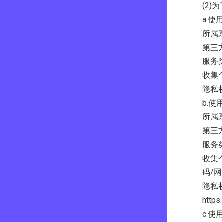
(2)
a.使
所属
第三
服务
收集
隐私权政
b.使
所属
第三
服务
收集
码/
隐私
http
c.