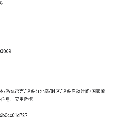
务
83869
统版本/系统语言/设备分辨率/时区/设备启动时间/国家编
网络信息、应用数据
86b0cc81d727