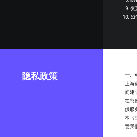
变
如何
隐私政策
一、
上海
间建
在您
供服
本《
意我