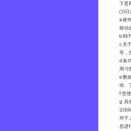
下是
(1
a.
移动
b.B
c.关
等，
d.
用习
e.
传、
f.
g.
识别
对于
息进