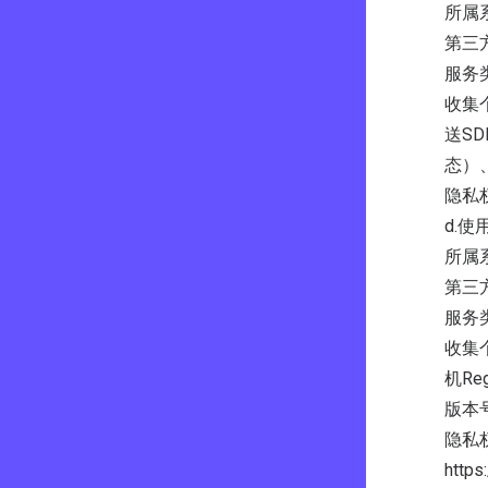
所属
第三
服务
收集
送S
态）
隐私权政
d.使
所属
第三
服务
收集个人
机R
版本
隐私
https