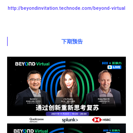
http://beyondinvitation.technode.com/beyond-virtual
下期预告