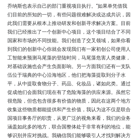
乔纳斯也表示自己的部门重视项目执行。“如果单凭借我
们目前的所知的一切，有些问题很难解决或达成共识，因
此我们需要从根本上推动研发和创新寻求解决方案。目前
我们已经推出了一个创新中心项目，这个项目结合了不同
国家和市场的不同技能。我们创造了交叉领域，如果你看
到我们的创新中心你就会发现我们有一家初创公司使用人
工智能来预测马尾藻的登陆时间，马尾藻危害人类健康，
对基础设施也会产生负面影响。另一方面我们还有一支队
伍位于瑞典的中心沿海地区，他们把海藻提取到分子水
平，从中提取食物分子、药品、化妆品，诸如此类。通过
促成他们会面我们现在有了危险海藻的供应来源。虽然它
很危险，但也包含很多有价值的物质，因此在这两个地方
收集这些物质都能提供和产生价值，我认为这不仅是联合
国项目事务厅的职责，从更广泛的视角来看，我们的业务
涵盖如此多的地方，联合国整体处于非常有利的地位，能
够识别并应对挑战。我确信我们能够吸引人才找到解决方