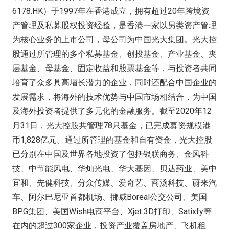
6178.HK）于1997年在香港成立，拥有超过20年跨境资
产管理及私募股权投资经验，是香港一家以另类资产管理
为核心业务的上市公司，母公司为中国光大集团。光大控
股通过所管理的多个私募基金、创投基金、产业基金、夹
层基金、母基金、固定收益和股票基金等，与投资者共同
培育了众多具高增长潜力的企业，同时还配合中国企业的
发展需求，将海外的技术优势与中国市场相结合，为中国
及海外投资者提供了多元化的金融服务。截至2020年12
月31日，光大控股共管理78只基金，已完成募资规模港
币1,828亿元。通过所管理的基金和自有资金，光大控股
已分别在中国及世界各地投资了包括银联商务、金风科
技、中节能风电、华灿光电、华大基因、贝达药业、美中
宜和、先健科技、分众传媒、爱奇艺、商汤科技、蔚来汽
车、阿尔巴尼亚首都机场、挪威Boreal公交公司、美国
BPG集团、美国Wish电商平台、Xjet 3D打印、Satixfy等
在内的超过300家企业，投资产业覆盖房地产、飞机租