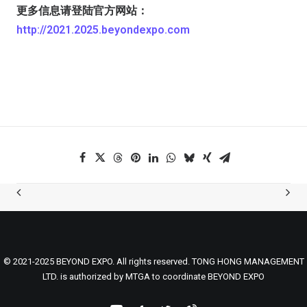
更多信息请登陆官方网站：
http://2021.2025.beyondexpo.com
© 2021-2025 BEYOND EXPO. All rights reserved. TONG HONG MANAGEMENT
LTD. is authorized by MTGA to coordinate BEYOND EXPO