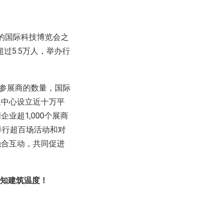
力的国际科技博览会之
过5.5万人，举办行
度、参展商的数量，国际
会展中心设立近十万平
业超1,000个展商
3将举行超百场活动和对
融合互动，共同促进
感知建筑温度！