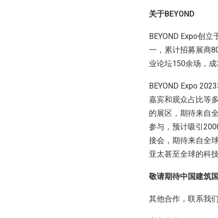
关于BEYOND
BEYOND Exp
一，累计招募展商8
业论坛150余场，
BEYOND Exp
嘉宾和观众占比等多维
的展区，期待来自全
参与，预计吸引200
接会，期待来自全
亚太甚至全球的科
敬请期待中国建筑国际
其他合作，联系我