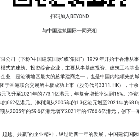
扫码加入BEYOND
与中国建筑国际一同亮相
限公司（下称“中国建筑国际”或“集团”）1979 年开始于香港从
务模式的建筑、投资综合企业，主要从事基建投资、建筑工程等
资企业，是港澳地区最大的总承建商之一，也是中国内地领先的
集团于香港联合交易所主板成功上市（股份代号3311. HK），
亿港元飞升至2021年的773.1亿港元，年复合增长率达到16%。净资产
年的662亿港元。净利润从2005年的1.3亿港元增至2021年的68
额从2005年的59.6亿港元增至2021年的4766.6亿港元，创
、超越、共赢”的企业精神，经过近四十年的发展，中国建筑国际