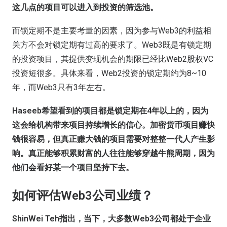
这
几
点
的项目可以
进入到投资的筛选池
。
而锁定期不是主要考量的因素，因为参与Web3的利益相
关方不会对锁定期有过高的要求了。Web3既是有锁定期
的投资项目，其提供变现机会的期限已经比Web2股权VC
投资短很多。具体来看，Web2投资的锁定期约为8~10
年，而Web3只有3年左右。
Haseeb希望看到的项目都是锁定期在4年以上的，
因为
这会给机构带来项目持续增长的信心
。
加密货币项目赚快
钱很容易，但真正赚大钱的项目需要
对整整一代人产生影
响。真正能够积累财富的人往往能够穿越牛熊周期，因为
他们会看好某一个项目坚持下去。
如何评估Web3公司业绩？
ShinWei Teh
指出，当下，
大多数Web3公司都处于
企业