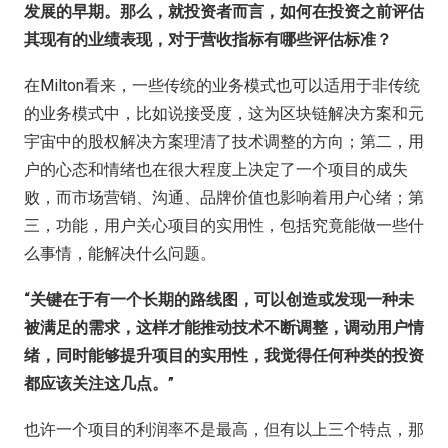
发展的早期
。
那么，
就投资者而言，
如何在投资之前
评估
其现有的业绩表现
，
对于营收指标有哪些评估标准
？
在Milton看来，一些传统的业务模式也可以适用于非传统
的业务模式中，比如说接受度，这为区块链解决方案和元
宇宙中的股权解决方案理清了技术调整的方向；第二，用
户的心态和情绪也在很大程度上决定了一个项目的成失
败，而市场营销、沟通、品牌价值也影响着用户心绪；第
三，功能，用户关心项目的实用性，包括究竟能做一些什
么事情，能解决什么问题。
“
关键在于
有一个
长期的路线图
，
可以
创造
或发现一种未
被满足的
需求
，
这样才能推动技术不断调整，
调动
用户情
绪，同时能够提升项目的实用性，我觉得任何种类的投资
都应该关注这几点。
”
也许一个项目的利润率不是最高，但有以上三个特点，那