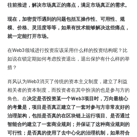
往前推进，解决市场真正的痛点，满足市场真正的需求。
现在
，
加密
货币
遇到的问题
包括
互操作性
、
可用性
、
规
模
、
价格
、
灵活度
等等
，如果有技术能够解决这些痛点
，
就一定能打开市场
。
在Web3领域进行投资应该采用什么样的投资结构呢？比
如说在锁定期如何考虑投资退出，退出保护有什么样的举
措？
肖风认为Web3消灭了传统的资本主义制度，建立了利益
相关者的资本制度，而投资者在其中扮演的也是参与方的
角色。在
决定是否投资
某一个Web3项目
时，万向
最核心
的考量
是
，
项目是否
真正建立
了
一套对
参与方
非常友好的
治理架构
，
包括
是否真的在
区块链上运行项目
、
是否通过
智能合约建立
了
一套商业规则
；
并
保证
了这种
商业规则的
可行性
；
是否
真的使用了去中心化的治理机制
，
如果符合