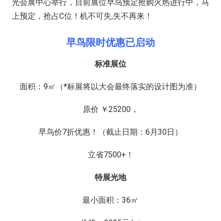
光会展中心举行，目前展位早鸟预定抢购火热进行中，马
上预定，抢占C位！机不可失,失不再来！
早鸟限时优惠已启动
标准展位
面积：9㎡（*标展将以大会最终落实的设计图为准）
原价 ￥25200，
早鸟价7折优惠！（截止日期：6月30日）
立省7500+！
特展光地
最小面积：36㎡