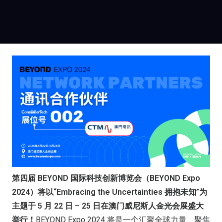
第四届 BEYOND 国际科技创新博览会（BEYOND Expo
2024）将以“Embracing the Uncertainties 拥抱未知”为
主题于 5 月 22 日 – 25 日在澳门威尼斯人金光会展盛大
举行！
BEYOND Expo 2024 将是一个汇聚全球力量、聚焦