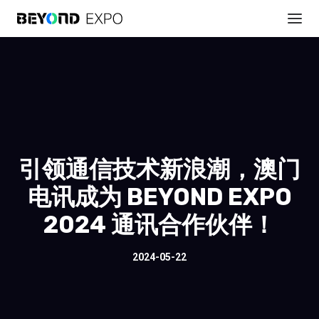
引领通信技术新浪潮，澳门
电讯成为 BEYOND EXPO
2024 通讯合作伙伴！
2024-05-22