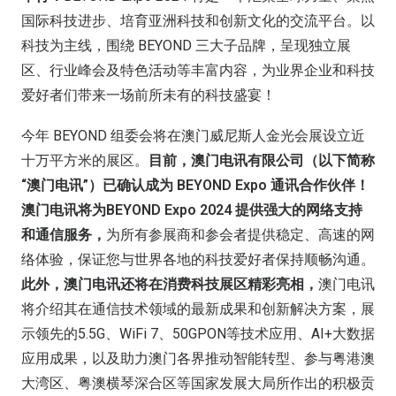
国际科技进步、培育亚洲科技和创新文化的交流平台。以
科技为主线，围绕 BEYOND 三大子品牌，呈现独立展
区、行业峰会及特色活动等丰富内容，为业界企业和科技
爱好者们带来一场前所未有的科技盛宴！
今年 BEYOND 组委会将在澳门威尼斯人金光会展设立近
十万平方米的展区。
目前，澳门电讯有限公司（以下简称
“澳门电讯”）已确认成为 BEYOND Expo 通讯合作伙伴！
澳门电讯将为BEYOND Expo 2024 提供强大的网络支持
和通信服务，
为所有参展商和参会者提供稳定、高速的网
络体验，保证您与世界各地的科技爱好者保持顺畅沟通。
此外，澳门电讯还将在消费科技展区精彩亮相，
澳门电讯
将介绍其在通信技术领域的最新成果和创新解决方案，展
示领先的5.5G、WiFi 7、50GPON等技术应用、AI+大数据
应用成果，以及助力澳门各界推动智能转型、参与粤港澳
大湾区、粤澳横琴深合区等国家发展大局所作出的积极贡