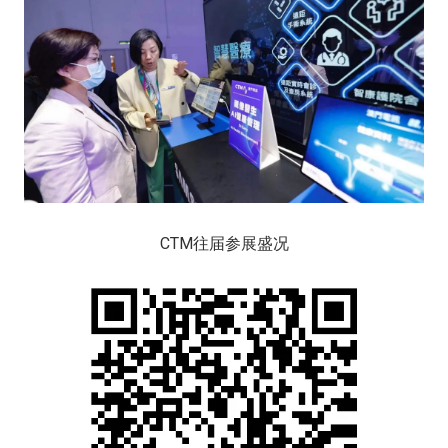
CTM往届参展盛况