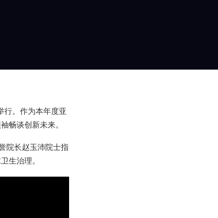
磅举行。作为本年度亚
领袖畅谈创新未来。
名誉院长赵玉沛院士指
球卫生治理。