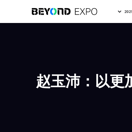
202
赵玉沛：以更