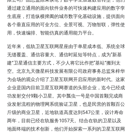
通过建立通用的面向软件业务的可快速构建应用的数字孪
生底座，打造纵横捭阖的城市数字化基础设施，提供面向
各个垂直应用的可全方位、全景可视、万物智联，弹性使
用，快速编排、智能仿真的通用能力平台。
近年来，低轨卫星互联网星座由于单星成本低、系统全球
无缝覆盖、通信容量大、通信时延短等特点，成为“新基
建”卫星通信主要方式，不少人将它比作把“基站”搬到太
空。北京九天微星科技发展有限公司政府事务总监朱梓华
为会场的观众介绍了卫星互联网开启应用的新时代。这家
企业是国内目前卫星互联网赛道的头部企业，迄今已经成
功发射交付9颗小卫星。其中瓢虫一号是中国首颗完成商
业发射流程的物理网系统验证卫星，也是民营的首颗百公
斤级的商业卫星，近地轨道高度达到547公里，设计寿命
两年，目前已经在轨服务1057天。结合在轨的卫星以及
地面终端的技术创新，他们开始探索一系列的卫星互联网