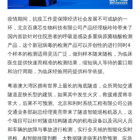
疫情期间，抗疫工作是保障经济社会发展不可或缺的一
环，北京百康芯生物科技有限公司产品经理杨玲玲带来了
国内首款针对住院患者的呼吸道感染多重病原菌核酸检测
产品，这个新冠病毒的检测产品可以开创性的进行同时4
个样本的检测适用灵活广泛，做到样本随来随检，为临床
医生提供快速而精准的检测结果，缩短病人等待的窗口期
和治疗周期，为临床经验用药提供科学依据。
粤港澳大湾区拥有世界上最长的海底隧道，众所周知交通
隧道是狭长型的建筑，如果其中发生火灾，救援难度将非
常大，后果不可预测。北京和利时系统工程有限公司公路
交通业务部副总经理黄亮带来了隧道智能巡检机器人，这
个项目可以针对隧道结构隧道内的机电设备以及讯问人员
和车辆的故障与事故进行检测，实行全天候的智能化实时
巡检、AI智能故障判断、大数据隧道病害趋势预测、应急