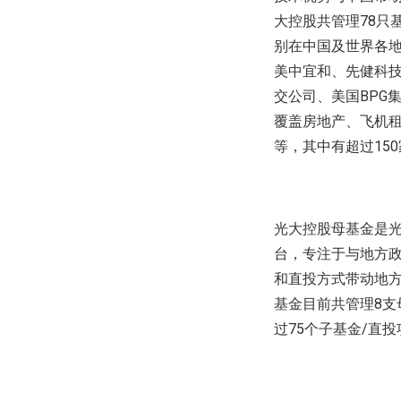
大控股共管理78只
别在中国及世界各
美中宜和、先健科技
交公司、美国BPG集团
覆盖房地产、飞机
等，其中有超过15
光大控股母基金是
台，专注于与地方
和直投方式带动地
基金目前共管理8支
过75个子基金/直