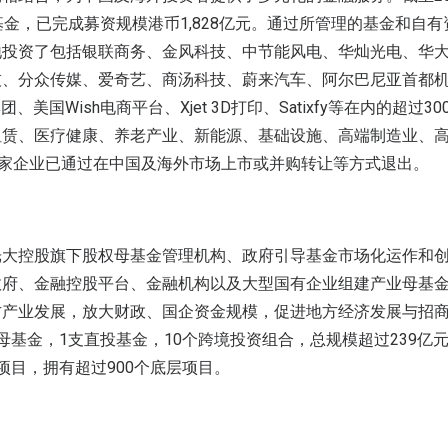
基金，已完成募资规模港币1,828亿元。通过所管理的基金和自
地投资了包括银联商务、金风科技、中节能风电、华灿光电、华
、分众传媒、爱奇艺、商汤科技、蔚来汽车、阿尔巴尼亚首都机场、
、美国Wish电商平台、Xjet 3D打印、Satixfy等在内的超过
租赁、医疗健康、养老产业、新能源、基础设施、高端制造业、
0家企业已通过在中国及海外市场上市或并购转让等方式退出。
光大控股旗下股权母基金管理机构、政府引导基金市场化运作和
政府、金融控股平台、金融机构以及大型国有企业组建产业母基
方产业发展，放大财政、国企资金规模，促进地方经济发展与招
母基金，1支直投基金，10个跨境投资组合，总规模超过239亿
投项目，拥有超过900个底层项目。