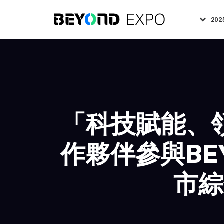
202
「科技賦能、
作夥伴參與BE
市綜