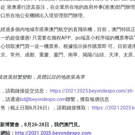
赴 港澳通行證及簽注，在企業所在地的政府外事(港澳)部門辦理
戶口所在地公安機關出入境管理部門辦理。
經過多個內地城市搭乘澳門航空的直飛班機，目前，澳門特區正
一的超值優惠! 只需要在攜程APP、pc端及小程序端的機票專區“
心領取澳門買一送一機票券。根據指示操作購票即 可。目前適用
南京、常州、成都、重慶、廈門、南寧、揭陽/汕頭、天津、太原
疫政策頻繁變動，具體以目的地政策為準
速，請戳鏈接提交信息：
https://2021.2025.beyondexpo.com/zh- 
會，請通過
bd@beyondexpo.com
聯繫，獲取報價信息
售（截止日期6月26日），請戳鏈接獲取：
https: //2021.2025
創新博覽會，8月26-28日，我們澳門見。
方網站：
http://2021.2025.beyondexpo.com