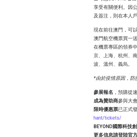
享受有關便利。因公
及簽注，則在本人
現在前往澳門，可以
澳門航空機票買一送
在機票專區的領券中
京、上海、杭州、
波、溫州、義烏。
*由於疫情原因，防
參展報名
，預購從
成為贊助商
參與大
限時優惠票
已正式發
hant/tickets/
BEYOND國際科技
更多信息請登陸官