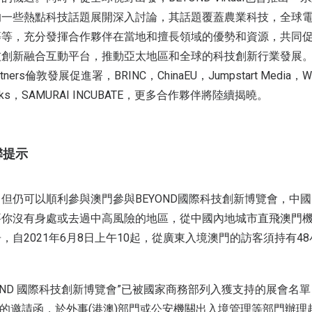
的一些熱點科技話題展開深入討論，其話題覆蓋農業科技，全球
等，充分發揮合作夥伴在當地和擅長領域的優勢和資源，共同促進B
技創新融合互動平台，推動亞太地區和全球的科技創新行業發展
rtners倫敦發展促進署，BRINC，ChinaEU，Jumpstart Media，WO
wblocks，SAMURAI INCUBATE，更多合作夥伴將陸續揭曉。
馨提示
但仍可以順利參與澳門參與BEYOND國際科技創新博覽會，中
要你沒有身處或去過中高風險的地區，從中國內地城市直飛澳門機
，自2021年6月8日上午10起，從廣東入境澳門的訪客須持有4
YOND 國際科技創新博覽會”已被國家商務部列入獲支持的展會名
發出的邀請函，於外事(港澳)部門或公安機關出入境管理等部門辦