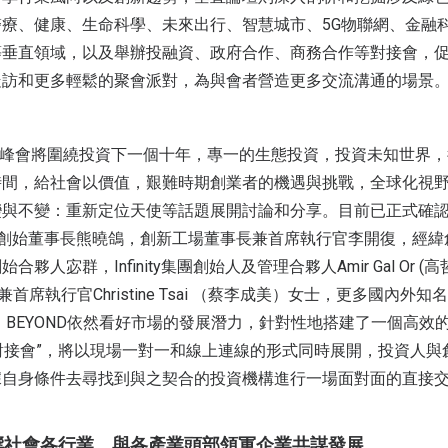
療、健康、生命科學、未來出行、智慧城市、5G物聯網、金融
等垂直領域，以及舉辦投融資、政府合作、商務合作等對接會，
走訪和更多輕鬆的聚會派對，為與會者營造更多交流溝通的場景
融資峰會將圍繞投資下一個十年，專一的生態投資，投資未知世界
時間，給社會以價值，艱難時期創業者的機遇與挑戰，全球化視
變與不變：重新定位天使等話題展開討論和分享。目前已正式確
本創始董事長熊曉鴿，創新工場董事長兼首席執行官李開復，經
夥人宓群，Infinity集團創始人及管理合夥人Amir Gal Or (高
夥人兼首席執行官Christine Tsai （蔡李成美）女士，更多國內
 BEYOND依然看好市場的發展潛力，針對性地搭建了一個高效
資本對接會”，將以現場一對一和線上連線的形式同時展開，投資人
據自身條件去尋找到與之契合的投資機構進行一場面對面的直接
響社會各行業，與各產業頭部領軍企業共謀發展