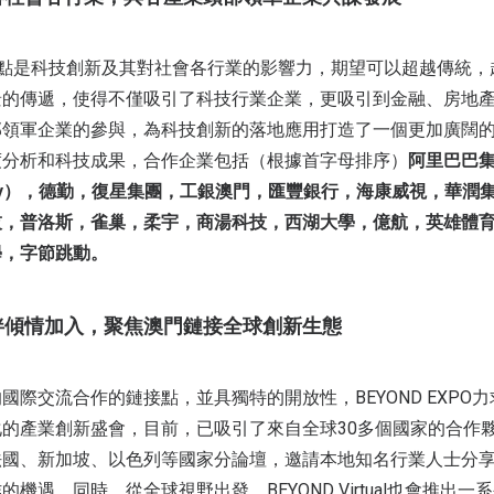
PO的焦點是科技創新及其對社會各行業的影響力，期望可以超越傳統
景的傳遞，使得不僅吸引了科技行業企業，更吸引到金融、房地
部領軍企業的參與，為科技創新的落地應用打造了一個更加廣闊
度分析和科技成果，合作企業包括（根據首字母排序）
阿里巴巴
mSky），德勤，復星集團，工銀澳門，匯豐銀行，海康威視，華潤
技，普洛斯，雀巢，柔宇，商湯科技，西湖大學，億航，英雄體
學，字節跳動。
伴傾情加入，聚焦澳門鏈接全球創新生態
國際交流合作的鏈接點，並具獨特的開放性，BEYOND EXPO
的產業創新盛會，目前，已吸引了來自全球30多個國家的合作
法國、新加坡、以色列等國家分論壇，邀請本地知名行業人士分
機遇。同時，從全球視野出發，BEYOND Virtual也會推出