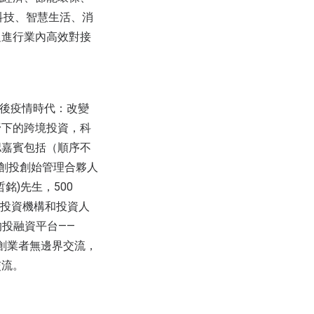
科技、智慧生活、消
促進行業內高效對接
。
，後疫情時代：改變
野下的跨境投資，科
認嘉賓包括（順序不
緯創投創始管理合夥人
哲銘)先生，500
外知名投資機構和投資人
的投融資平台——
與創業者無邊界交流，
交流。