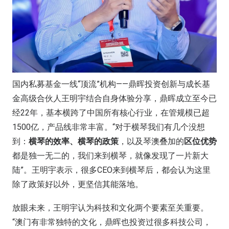
国内私募基金一线“顶流”机构——鼎晖投资创新与成长基
金高级合伙人王明宇结合自身体验分享，鼎晖成立至今已
经22年，基本横跨了中国所有核心行业，在管规模已超
1500亿，产品线非常丰富。“对于横琴我们有几个没想
到：
横琴的效率、横琴的政策
，以及琴澳叠加的
区位优势
都是独一无二的，我们来到横琴，就像发现了一片新大
陆”。王明宇表示，很多CEO来到横琴后，都会认为这里
除了政策好以外，更坚信其能落地。
放眼未来，王明宇认为科技和文化两个要素至关重要。
“澳门有非常独特的文化，鼎晖也投资过很多科技公司，