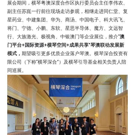
展会期间，横琴粤澳深度合作区执行委员会主任李伟农、
副主任苏崑一行前往现场走访参观，相继走进同仁堂、复
星药业、中建集团、华为、商汤、中国电子、科大讯飞、
将门、宁德、小鹏、东软、星思半导体、魔方、文远智
行、大族激光、极视角、中银澳门等企业展位，推介“
澳
门平台+国际资源+横琴空间+成果共享”琴澳联动发展新
模式，
期望吸引更多优质企业落户琴澳。横琴深合投资有
限公司（下称“横琴深合”）及横琴引导基金相关负责人陪
同巡展。