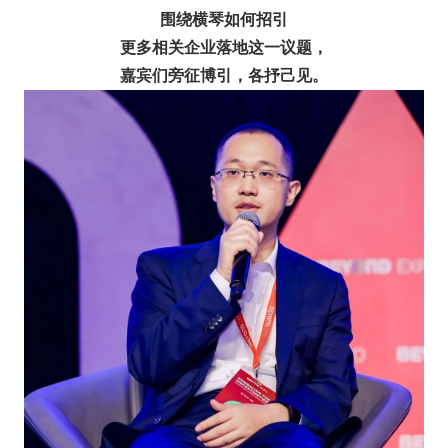
围绕横琴如何招引
更多相关企业落地这一议题，
嘉宾们旁征博引，各抒己见。