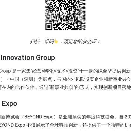
扫描二维码
，预定您的参会证！
nnovation Group
vation Group 是一家集“经营×孵化×技术×投资”于一身的综合型提
岛）・中国（深圳）为据点，与国内外风险投资企业和新事业共
府在内的合作伙伴，通过“新事业共创”的形式，实现创新项目落
Expo
技创新博览会（BEYOND Expo）是亚洲顶尖的年度科技盛会。自 2
EYOND Expo 不仅展示了全球科技创新，还提供了一个独特的