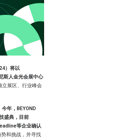
024）将以
日在澳门威尼斯人金光会展中心
呈现独立展区、行业峰会
！
，
今年，BEYOND
球科技盛典，目前
DI, Headline等企业确认
趋势和挑战，并寻找