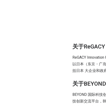
关于ReGACY I
ReGACY Inno
以日本（东京・广
括日本 大企业和政
关于BEYOND 
BEYOND 国际科
技创新交流平台，B