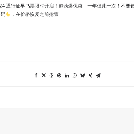
po 2024 通行证早鸟票限时开启！超劲爆优惠，一年仅此一次！不
维码
，在价格恢复之前抢票！