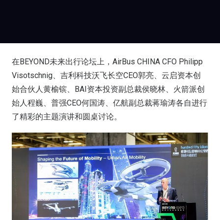
在BEYOND未来出行论坛上，AirBus CHINA CFO Philipp
Visotschnig、吉利科技沃飞长空CEO郭亮、云启资本创
始合伙人黄榆镔、BAI资本投资副总裁侯晓林、火箭派创
始人程巍、普强CEO何国涛、亿航副总裁蒋瑜涛各自进行
了精彩的主题演讲和圆桌讨论。