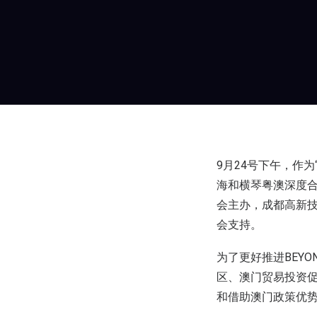
9月24号下午，作为“
海和横琴粤澳深度合
会主办，成都高新
会支持。
为了更好推进BEY
区、澳门贸易投资促
和借助澳门政策优