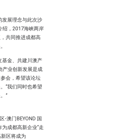
的发展理念与此次沙
绍，2017海峡两岸
议，共同推进成都高
展。
立基金、共建川澳产
动产业创新发展是成
业参会，希望该论坛
。“我们同时也希望
。”
澳门BEYOND 国
作为成都高新企业“走
高新区将成为