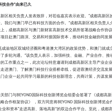
科技合作”由来已久
新区相关负责人发表致辞，对莅临嘉宾表示欢迎。“成都高新区
。我们与澳门早已有科技方面的合作。”成都高新区相关负责人介
坛上，成都高新区与澳门新财富高新技术交易所签署战略合作协
及项目赴澳门路演、交易和对接国际资本，推动科技金融协同发
托成渝地区双城经济圈和粤港澳大湾区的政策优势，和澳门就成
行了多轮沟通。”该负责人表示，加强科技、金融、产业合作、推
作的工作重点之一，此次论坛特意邀请到成都高新区主导产业企
走进澳门、了解澳门科技行业搭桥牵线，促进蓉澳经济交流发展
门企业一起共同学习最新的科技创新理念，共商计策，共谋发展
部门与BEYOND国际科技创新博览会组委会签署了《成都高新区-
略合作框架协议》 ，双方同意将BEYOND 国际科技创新博览会
企业和资本“走进高新、落地高新”的双边合作平台。至此，成都