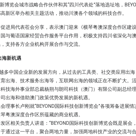
技创新博览会城市战略合作伙伴和其“四川代表处”落地选址地，BEY
都高新区举办相关主题活动，推动川澳各个领域的科技合作。
资促进局代表莅会分享，表示澳门迎来《横琴粤澳深度合作区建
中国与葡语国家经贸合作服务平台作用，积极支持四川省深化与
系，支持各方企业机构开展合作与交流。
出海新机遇
来越多中国企业新的发展方向，从过去的工具类、社交类应用出
教育出海、技术服务出海等，互联网出海的领域正在不断扩大。
米科技海外事业部总裁杨朔与朗司科技（澳门）有限公司副总经
公司出海和借助澳门政策优势发展的新机遇。
会理事长卢刚就“BEYOND国际科技创新博览会”各项筹备进展
横琴粤澳深度合作区所蕴藏的商业机遇。
发区相关负责人讲道：“BEYOND国际科技创新博览会既是展会
力于通过这一平台，聚合两地力量，加强两地科技产业的交流与