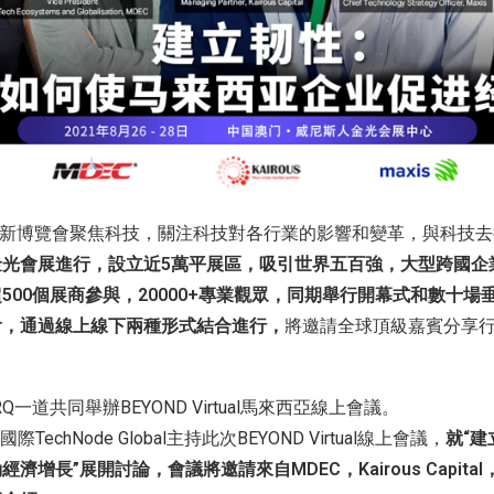
技創新博覽會聚焦科技，關注科技對各行業的影響和變革，與科技
金光會展進行，設立近5萬平展區，吸引世界五百強，大型跨國企
500個展商參與，20000+專業觀眾，同期舉行開幕式和數十場
會，通過線上線下兩種形式結合進行，
將邀請全球頂級嘉賓分享
RQ一道共同舉辦BEYOND Virtual馬來西亞線上會議。
echNode Global主持此次BEYOND Virtual線上會議，
就“
增長”展開討論，會議將邀請來自MDEC，Kairous Capital，F