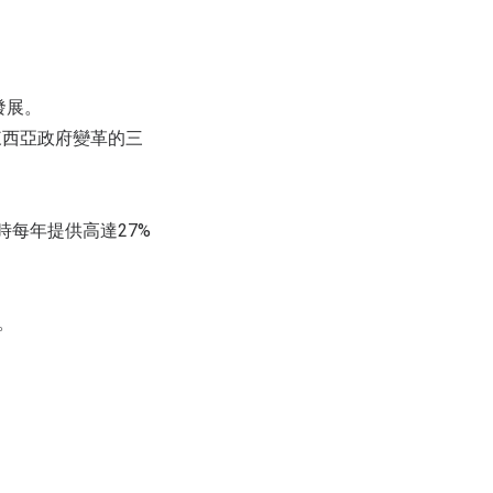
發展。
來西亞政府變革的三
時每年提供高達27%
。