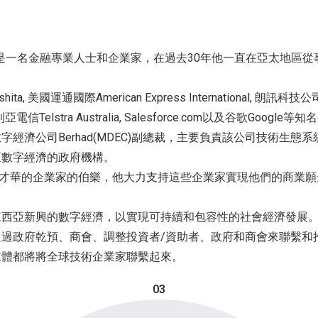
alingam是一名金融專業人士和企業家，在過去30年他一直在亞太地
ita, 美國運通國際American Express International, 朗訊科技公司
澳大利亞電信Telstra Australia, Salesforce.com以及谷歌Googl
數字經濟公司Berhad(MDEC)副總裁，主要負責該公司技術生態
亞數字經濟的政府機構。
i是有才華的企業家的伯樂，他大力支持這些企業家實現他們的商業
馬來西亞新興的數字經濟，以實現可持續和包容性的社會經濟發展
是通過政府乾預、商會、調整投資者/資助者、政府和商會來聯繫
主體都將將全球技術企業家聯繫起來。
03