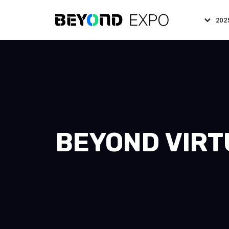
202
BEYOND V